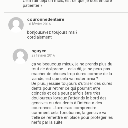
Cela fait déjà un mois, est ce que je dois encore
patienter ?
couronnedentaire
16 février 2016
bonjour,avez toujours mal?
cordialement
nguyen
29 février 2016
ça va beaucoup mieux, je ne prends plus du
tout de doliprane … cela dit, je ne peux pas
macher de choses trop dures comme de la
viande; est que cela va rester ainsi ?
De plus, j’essaie toujours d’utiliser des cures
dents pour retirer ce qui pourrait être
coincés et cela peut parfois être très
douloureux lorsque j’atteinds le bord des
gencives ou des dents à l’intérieur des
couronnes. J’aimerais comprendre
comment cela fonctionne, la gencive va
t’elle se remettre en place pour protéger les
nerfs par la suite.