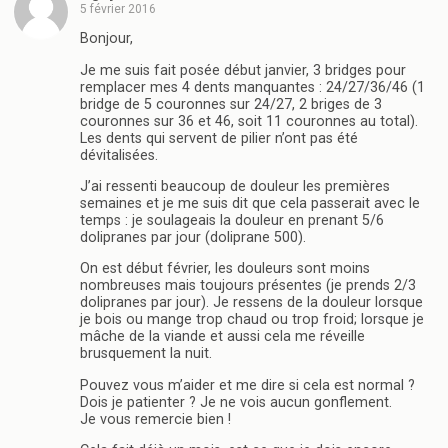
5 février 2016
Bonjour,
Je me suis fait posée début janvier, 3 bridges pour
remplacer mes 4 dents manquantes : 24/27/36/46 (1
bridge de 5 couronnes sur 24/27, 2 briges de 3
couronnes sur 36 et 46, soit 11 couronnes au total).
Les dents qui servent de pilier n’ont pas été
dévitalisées.
J’ai ressenti beaucoup de douleur les premières
semaines et je me suis dit que cela passerait avec le
temps : je soulageais la douleur en prenant 5/6
dolipranes par jour (doliprane 500).
On est début février, les douleurs sont moins
nombreuses mais toujours présentes (je prends 2/3
dolipranes par jour). Je ressens de la douleur lorsque
je bois ou mange trop chaud ou trop froid; lorsque je
mâche de la viande et aussi cela me réveille
brusquement la nuit.
Pouvez vous m’aider et me dire si cela est normal ?
Dois je patienter ? Je ne vois aucun gonflement.
Je vous remercie bien !