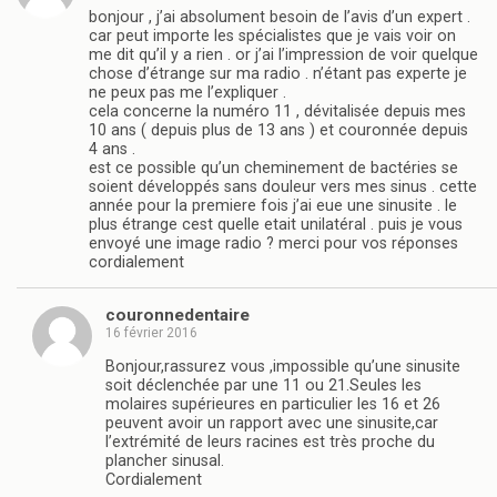
bonjour , j’ai absolument besoin de l’avis d’un expert .
car peut importe les spécialistes que je vais voir on
me dit qu’il y a rien . or j’ai l’impression de voir quelque
chose d’étrange sur ma radio . n’étant pas experte je
ne peux pas me l’expliquer .
cela concerne la numéro 11 , dévitalisée depuis mes
10 ans ( depuis plus de 13 ans ) et couronnée depuis
4 ans .
est ce possible qu’un cheminement de bactéries se
soient développés sans douleur vers mes sinus . cette
année pour la premiere fois j’ai eue une sinusite . le
plus étrange cest quelle etait unilatéral . puis je vous
envoyé une image radio ? merci pour vos réponses
cordialement
couronnedentaire
16 février 2016
Bonjour,rassurez vous ,impossible qu’une sinusite
soit déclenchée par une 11 ou 21.Seules les
molaires supérieures en particulier les 16 et 26
peuvent avoir un rapport avec une sinusite,car
l’extrémité de leurs racines est très proche du
plancher sinusal.
Cordialement