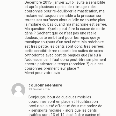
Décembre 2015- janvier 2016 : suite à sensibilité
et après plusieurs reprise de « limage » des
couronnes pour ré-équilibrer la mastication, ma
molaire est toujours sensible à la pression sur
toutes ses surfaces alors qu’elle ne touche plus
la molaire du bas quand ma mâchoire est serrée.
Ma question : Quelle peut-être la cause de cette
gêne ? Sachant que ce n’est pas une réelle
douleur, juste embêtant pour les repas que je
mastique toujours d’un seul côté. Ma mâchoire
est très petite, les dents sont donc très serrées,
cette sensibilité me rappelle les suites de soins
orthodontie avec port de bagues que j’ai eu à
l’adolescence. Il faut donc peut-être simplement
encore patienter le temps (combien ?) que ces
couronnes prennent leur place ?
Merci pour votre avis
couronnedentaire
19 février 2016
Bonjour,au bout de quelques mois,les
couronnes sont en place et l’équilibration
occlusale a été effectué.Vous me parlez de
« sensibilité molaire » alors que les dents
traitées sont 13 et 14 c’est à dire canine et