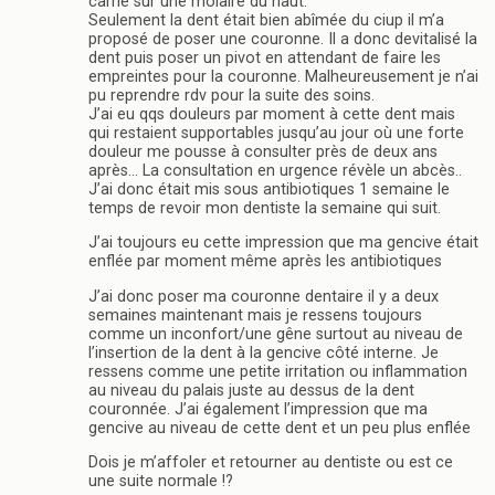
carrie sur une molaire du haut.
Seulement la dent était bien abîmée du ciup il m’a
proposé de poser une couronne. Il a donc devitalisé la
dent puis poser un pivot en attendant de faire les
empreintes pour la couronne. Malheureusement je n’ai
pu reprendre rdv pour la suite des soins.
J’ai eu qqs douleurs par moment à cette dent mais
qui restaient supportables jusqu’au jour où une forte
douleur me pousse à consulter près de deux ans
après… La consultation en urgence révèle un abcès..
J’ai donc était mis sous antibiotiques 1 semaine le
temps de revoir mon dentiste la semaine qui suit.
J’ai toujours eu cette impression que ma gencive était
enflée par moment même après les antibiotiques
J’ai donc poser ma couronne dentaire il y a deux
semaines maintenant mais je ressens toujours
comme un inconfort/une gêne surtout au niveau de
l’insertion de la dent à la gencive côté interne. Je
ressens comme une petite irritation ou inflammation
au niveau du palais juste au dessus de la dent
couronnée. J’ai également l’impression que ma
gencive au niveau de cette dent et un peu plus enflée
Dois je m’affoler et retourner au dentiste ou est ce
une suite normale !?