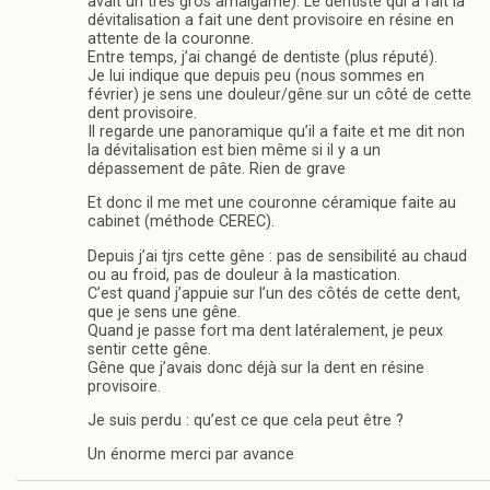
avait un très gros amalgame). Le dentiste qui a fait la
dévitalisation a fait une dent provisoire en résine en
attente de la couronne.
Entre temps, j’ai changé de dentiste (plus réputé).
Je lui indique que depuis peu (nous sommes en
février) je sens une douleur/gêne sur un côté de cette
dent provisoire.
Il regarde une panoramique qu’il a faite et me dit non
la dévitalisation est bien même si il y a un
dépassement de pâte. Rien de grave
Et donc il me met une couronne céramique faite au
cabinet (méthode CEREC).
Depuis j’ai tjrs cette gêne : pas de sensibilité au chaud
ou au froid, pas de douleur à la mastication.
C’est quand j’appuie sur l’un des côtés de cette dent,
que je sens une gêne.
Quand je passe fort ma dent latéralement, je peux
sentir cette gêne.
Gêne que j’avais donc déjà sur la dent en résine
provisoire.
Je suis perdu : qu’est ce que cela peut être ?
Un énorme merci par avance