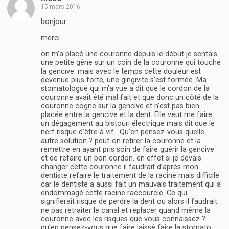
15 mars 2016
bonjour
merci
on m’a placé une couronne depuis le début je sentais
une petite gêne sur un coin de la couronne qui touche
la gencive. mais avec le temps cette douleur est
devenue plus forte, une gingivite s’est formée. Ma
stomatologue qui m’a vue a dit que le cordon de la
couronne avait été mal fait et que donc un côté de la
couronne cogne sur la gencive et n’est pas bien
placée entre la gencive et la dent. Elle veut me faire
un dégagement au bistouri électrique mais dit que le
nerf risque d’être à vif . Qu’en pensez-vous quelle
autre solution ? peut-on retirer la couronne et la
remettre en ayant pris soin de faire guérir la gencive
et de refaire un bon cordon. en effet si je devais
changer cette couronne il faudrait d’après mon
dentiste refaire le traitement de la racine mais difficile
car le dentiste a aussi fait un mauvais traitement qui a
endommagé cette racine raccourcie. Ce qui
signifierait risque de perdre la dent ou alors il faudrait
ne pas retraiter le canal et replacer quand même la
couronne avec les risques que vous connaissez ?
qu’en pensez-vous que faire laissé faire la stomato