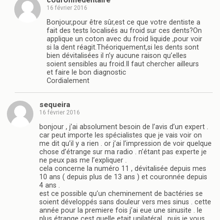
16 février 2016
Bonjour,pour être sûr,est ce que votre dentiste a
fait des tests localisés au froid sur ces dents?On
applique un coton avec du froid liquide ,pour voir
si la dent réagit.Théoriquement,si les dents sont
bien dévitalisées il n’y aucune raison qu’elles
soient sensibles au froid.Il faut chercher ailleurs
et faire le bon diagnostic
Cordialement
sequeira
16 février 2016
bonjour , j’ai absolument besoin de l’avis d’un expert .
car peut importe les spécialistes que je vais voir on
me dit qu’il y a rien . or j’ai l’impression de voir quelque
chose d’étrange sur ma radio . n’étant pas experte je
ne peux pas me l’expliquer .
cela concerne la numéro 11 , dévitalisée depuis mes
10 ans ( depuis plus de 13 ans ) et couronnée depuis
4 ans .
est ce possible qu’un cheminement de bactéries se
soient développés sans douleur vers mes sinus . cette
année pour la premiere fois j’ai eue une sinusite . le
plus étrange cest quelle etait unilatéral . puis je vous