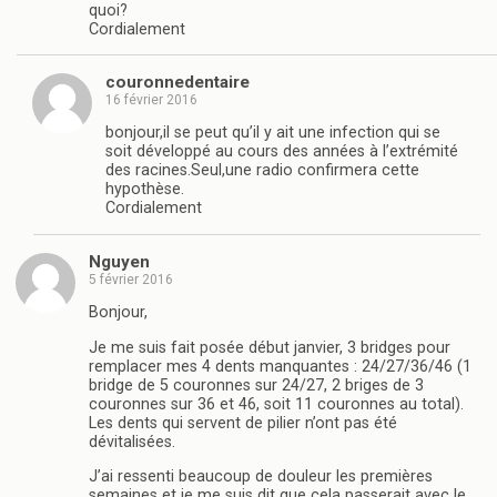
quoi?
Cordialement
couronnedentaire
16 février 2016
bonjour,il se peut qu’il y ait une infection qui se
soit développé au cours des années à l’extrémité
des racines.Seul,une radio confirmera cette
hypothèse.
Cordialement
Nguyen
5 février 2016
Bonjour,
Je me suis fait posée début janvier, 3 bridges pour
remplacer mes 4 dents manquantes : 24/27/36/46 (1
bridge de 5 couronnes sur 24/27, 2 briges de 3
couronnes sur 36 et 46, soit 11 couronnes au total).
Les dents qui servent de pilier n’ont pas été
dévitalisées.
J’ai ressenti beaucoup de douleur les premières
semaines et je me suis dit que cela passerait avec le