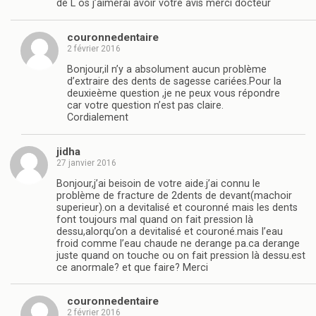
de L os j’aimerai avoir votre avis merci docteur
couronnedentaire
2 février 2016
Bonjour,il n’y a absolument aucun problème
d’extraire des dents de sagesse cariées.Pour la
deuxieème question ,je ne peux vous répondre
car votre question n’est pas claire.
Cordialement
jidha
27 janvier 2016
Bonjour,j’ai beisoin de votre aide.j’ai connu le
problème de fracture de 2dents de devant(machoir
superieur).on a devitalisé et couronné mais les dents
font toujours mal quand on fait pression là
dessu,alorqu’on a devitalisé et couroné.mais l’eau
froid comme l’eau chaude ne derange pa.ca derange
juste quand on touche ou on fait pression là dessu.est
ce anormale? et que faire? Merci
couronnedentaire
2 février 2016