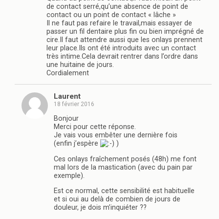
de contact serré,qu’une absence de point de
contact ou un point de contact « lâche »
Il ne faut pas refaire le travail,mais essayer de
passer un fil dentaire plus fin ou bien imprégné de
cire.Il faut attendre aussi que les onlays prennent
leur place.Ils ont été introduits avec un contact
très intime.Cela devrait rentrer dans l’ordre dans
une huitaine de jours.
Cordialement
Laurent
18 février 2016
Bonjour
Merci pour cette réponse.
Je vais vous embêter une dernière fois
(enfin j’espère
)
Ces onlays fraîchement posés (48h) me font
mal lors de la mastication (avec du pain par
exemple).
Est ce normal, cette sensibilité est habituelle
et si oui au delà de combien de jours de
douleur, je dois m’inquiéter ??