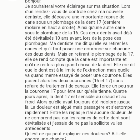
Bonjour,
Je souhaiterai votre éclairage sur ma situation. Lors
d’un rendez- vous de contrôle chez ma nouvelle
dentiste, elle découvre une importante reprise de
carie sous un plombage de la dent 17 (dernière
molaire en haut à droite). Ainsi qu’une autre carie
sous le plombage de la 16. Ces deux dents avait déjà
été dévitalisés 10 ans avant, lors de la pose des
plombages. Ma dentiste me dit qu’elle va retirer les
caries et qu’il faut poser une couronne sur chacune
des deux dents. Mais en retirant le plombage de la 17,
elle se rend compte que la carie est importante et
qu’il ne restera plus grand chose de la dent. Elle me dit
que le dent est à la limite de l’extraction mais quelle
va quand même essayé de poser une courrone. Elles
posent alors les deux couronnes (16 et 17) sans
refaire de traitement de canaux. Elle force un peu sur
la couronne 17 pour être sur qu’elle tienne. Quatre
jours après, la dent 17 est sensible au chaud et au
froid. Alors qu’elle avait toujours été indolore jusque
là. La douleur est aiguë mais passagère et s’estompe
rapidement. Entre les repas je n’ai aucune douleur. Je
ne comprend pas car les racines de cette dent sont
dévitalisés et j’essaie de ne pas la sollicite vu les
antécédents.
Qu’est ce qui peut expliquer ces douleurs? A-t-elle
encore une chance?