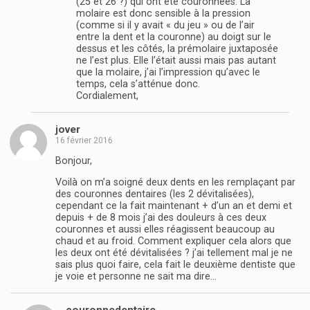
(25 et 26 ?) qui ont été couronnées. La
molaire est donc sensible à la pression
(comme si il y avait « du jeu » ou de l’air
entre la dent et la couronne) au doigt sur le
dessus et les côtés, la prémolaire juxtaposée
ne l’est plus. Elle l’était aussi mais pas autant
que la molaire, j’ai l’impression qu’avec le
temps, cela s’atténue donc.
Cordialement,
jover
16 février 2016
Bonjour,
Voilà on m’a soigné deux dents en les remplaçant par
des couronnes dentaires (les 2 dévitalisées),
cependant ce la fait maintenant + d’un an et demi et
depuis + de 8 mois j’ai des douleurs à ces deux
couronnes et aussi elles réagissent beaucoup au
chaud et au froid. Comment expliquer cela alors que
les deux ont été dévitalisées ? j’ai tellement mal je ne
sais plus quoi faire, cela fait le deuxième dentiste que
je voie et personne ne sait ma dire…
couronnedentaire