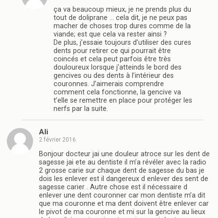
ça va beaucoup mieux, je ne prends plus du
tout de doliprane … cela dit, je ne peux pas
macher de choses trop dures comme de la
viande; est que cela va rester ainsi ?
De plus, j’essaie toujours d’utiliser des cures
dents pour retirer ce qui pourrait être
coincés et cela peut parfois être très
douloureux lorsque j’atteinds le bord des
gencives ou des dents à l’intérieur des
couronnes. J’aimerais comprendre
comment cela fonctionne, la gencive va
t’elle se remettre en place pour protéger les
nerfs par la suite.
Ali
2 février 2016
Bonjour docteur jai une douleur atroce sur les dent de
sagesse jai ete au dentiste il m’a révéler avec la radio
2 grosse carie sur chaque dent de sagesse du bas je
dois les enlever est il dangereux d enlever des sent de
sagesse carier . Autre chose est il nécessaire d
enlever une dent couronner car mon dentiste m’a dit
que ma couronne et ma dent doivent être enlever car
le pivot de ma couronne et mi sur la gencive au lieux