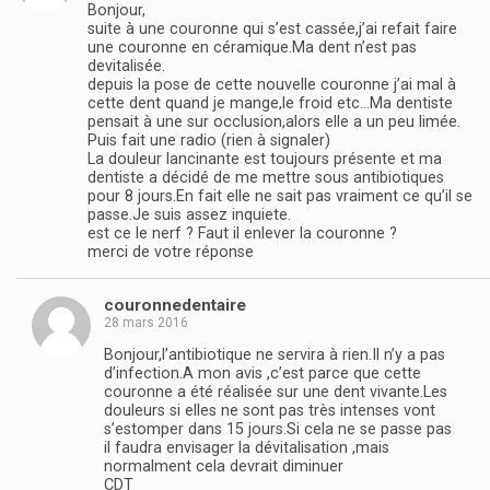
Bonjour,
suite à une couronne qui s’est cassée,j’ai refait faire
une couronne en céramique.Ma dent n’est pas
devitalisée.
depuis la pose de cette nouvelle couronne j’ai mal à
cette dent quand je mange,le froid etc…Ma dentiste
pensait à une sur occlusion,alors elle a un peu limée.
Puis fait une radio (rien à signaler)
La douleur lancinante est toujours présente et ma
dentiste a décidé de me mettre sous antibiotiques
pour 8 jours.En fait elle ne sait pas vraiment ce qu’il se
passe.Je suis assez inquiete.
est ce le nerf ? Faut il enlever la couronne ?
merci de votre réponse
couronnedentaire
28 mars 2016
Bonjour,l’antibiotique ne servira à rien.Il n’y a pas
d’infection.A mon avis ,c’est parce que cette
couronne a été réalisée sur une dent vivante.Les
douleurs si elles ne sont pas très intenses vont
s’estomper dans 15 jours.Si cela ne se passe pas
il faudra envisager la dévitalisation ,mais
normalment cela devrait diminuer
CDT