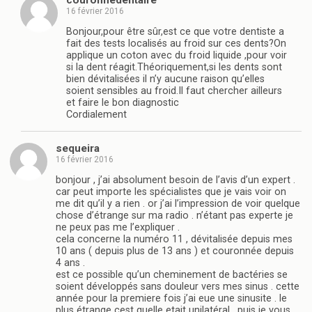
16 février 2016
Bonjour,pour être sûr,est ce que votre dentiste a
fait des tests localisés au froid sur ces dents?On
applique un coton avec du froid liquide ,pour voir
si la dent réagit.Théoriquement,si les dents sont
bien dévitalisées il n’y aucune raison qu’elles
soient sensibles au froid.Il faut chercher ailleurs
et faire le bon diagnostic
Cordialement
sequeira
16 février 2016
bonjour , j’ai absolument besoin de l’avis d’un expert .
car peut importe les spécialistes que je vais voir on
me dit qu’il y a rien . or j’ai l’impression de voir quelque
chose d’étrange sur ma radio . n’étant pas experte je
ne peux pas me l’expliquer .
cela concerne la numéro 11 , dévitalisée depuis mes
10 ans ( depuis plus de 13 ans ) et couronnée depuis
4 ans .
est ce possible qu’un cheminement de bactéries se
soient développés sans douleur vers mes sinus . cette
année pour la premiere fois j’ai eue une sinusite . le
plus étrange cest quelle etait unilatéral . puis je vous