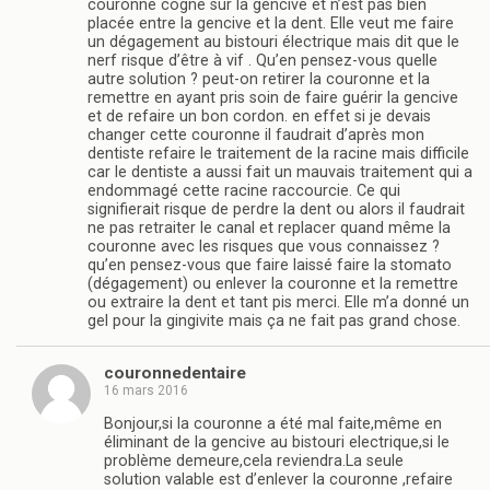
couronne cogne sur la gencive et n’est pas bien
placée entre la gencive et la dent. Elle veut me faire
un dégagement au bistouri électrique mais dit que le
nerf risque d’être à vif . Qu’en pensez-vous quelle
autre solution ? peut-on retirer la couronne et la
remettre en ayant pris soin de faire guérir la gencive
et de refaire un bon cordon. en effet si je devais
changer cette couronne il faudrait d’après mon
dentiste refaire le traitement de la racine mais difficile
car le dentiste a aussi fait un mauvais traitement qui a
endommagé cette racine raccourcie. Ce qui
signifierait risque de perdre la dent ou alors il faudrait
ne pas retraiter le canal et replacer quand même la
couronne avec les risques que vous connaissez ?
qu’en pensez-vous que faire laissé faire la stomato
(dégagement) ou enlever la couronne et la remettre
ou extraire la dent et tant pis merci. Elle m’a donné un
gel pour la gingivite mais ça ne fait pas grand chose.
couronnedentaire
16 mars 2016
Bonjour,si la couronne a été mal faite,même en
éliminant de la gencive au bistouri electrique,si le
problème demeure,cela reviendra.La seule
solution valable est d’enlever la couronne ,refaire