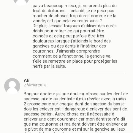
ça va beaucoup mieux, je ne prends plus du
tout de doliprane … cela dit, je ne peux pas
macher de choses trop dures comme de la
viande; est que cela va rester ainsi ?
De plus, j’essaie toujours d’utiliser des cures
dents pour retirer ce qui pourrait être
coincés et cela peut parfois être très
douloureux lorsque j’atteinds le bord des
gencives ou des dents à l’intérieur des
couronnes. J’aimerais comprendre
comment cela fonctionne, la gencive va
t’elle se remettre en place pour protéger les
nerfs par la suite.
Ali
2 février 2016
Bonjour docteur jai une douleur atroce sur les dent de
sagesse jai ete au dentiste il m’a révéler avec la radio
2 grosse carie sur chaque dent de sagesse du bas je
dois les enlever est il dangereux d enlever des sent de
sagesse carier . Autre chose est il nécessaire d
enlever une dent couronner car mon dentiste m’a dit
que ma couronne et ma dent doivent être enlever car
le pivot de ma couronne et mi sur la gencive au lieux