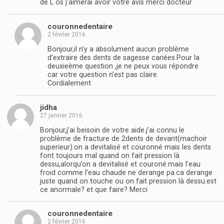
de L os j’aimerai avoir votre avis merci docteur
couronnedentaire
2 février 2016
Bonjour,il n’y a absolument aucun problème
d’extraire des dents de sagesse cariées.Pour la
deuxieème question ,je ne peux vous répondre
car votre question n’est pas claire.
Cordialement
jidha
27 janvier 2016
Bonjour,j’ai beisoin de votre aide.j’ai connu le
problème de fracture de 2dents de devant(machoir
superieur).on a devitalisé et couronné mais les dents
font toujours mal quand on fait pression là
dessu,alorqu’on a devitalisé et couroné.mais l’eau
froid comme l’eau chaude ne derange pa.ca derange
juste quand on touche ou on fait pression là dessu.est
ce anormale? et que faire? Merci
couronnedentaire
2 février 2016