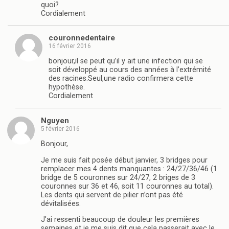
quoi?
Cordialement
couronnedentaire
16 février 2016
bonjour,il se peut qu’il y ait une infection qui se
soit développé au cours des années à l’extrémité
des racines.Seul,une radio confirmera cette
hypothèse.
Cordialement
Nguyen
5 février 2016
Bonjour,
Je me suis fait posée début janvier, 3 bridges pour
remplacer mes 4 dents manquantes : 24/27/36/46 (1
bridge de 5 couronnes sur 24/27, 2 briges de 3
couronnes sur 36 et 46, soit 11 couronnes au total).
Les dents qui servent de pilier n’ont pas été
dévitalisées.
J’ai ressenti beaucoup de douleur les premières
semaines et je me suis dit que cela passerait avec le