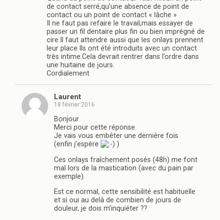
de contact serré,qu’une absence de point de
contact ou un point de contact « lâche »
Il ne faut pas refaire le travail,mais essayer de
passer un fil dentaire plus fin ou bien imprégné de
cire.Il faut attendre aussi que les onlays prennent
leur place.Ils ont été introduits avec un contact
très intime.Cela devrait rentrer dans l’ordre dans
une huitaine de jours.
Cordialement
Laurent
18 février 2016
Bonjour
Merci pour cette réponse.
Je vais vous embêter une dernière fois
(enfin j’espère
)
Ces onlays fraîchement posés (48h) me font
mal lors de la mastication (avec du pain par
exemple).
Est ce normal, cette sensibilité est habituelle
et si oui au delà de combien de jours de
douleur, je dois m’inquiéter ??