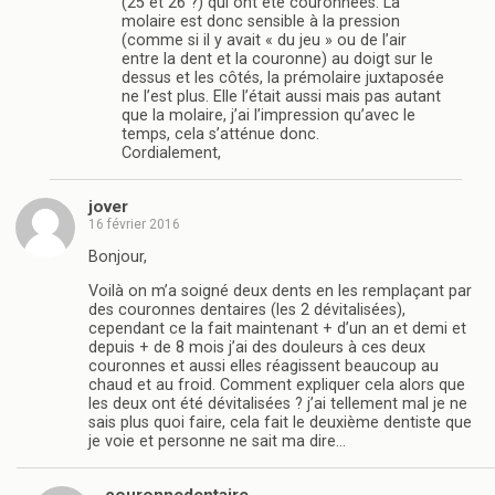
(25 et 26 ?) qui ont été couronnées. La
molaire est donc sensible à la pression
(comme si il y avait « du jeu » ou de l’air
entre la dent et la couronne) au doigt sur le
dessus et les côtés, la prémolaire juxtaposée
ne l’est plus. Elle l’était aussi mais pas autant
que la molaire, j’ai l’impression qu’avec le
temps, cela s’atténue donc.
Cordialement,
jover
16 février 2016
Bonjour,
Voilà on m’a soigné deux dents en les remplaçant par
des couronnes dentaires (les 2 dévitalisées),
cependant ce la fait maintenant + d’un an et demi et
depuis + de 8 mois j’ai des douleurs à ces deux
couronnes et aussi elles réagissent beaucoup au
chaud et au froid. Comment expliquer cela alors que
les deux ont été dévitalisées ? j’ai tellement mal je ne
sais plus quoi faire, cela fait le deuxième dentiste que
je voie et personne ne sait ma dire…
couronnedentaire