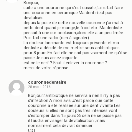
Bonjour,
suite à une couronne qui s’est cassée,j’ai refait faire
une couronne en céramique.Ma dent n’est pas
devitalisée.
depuis la pose de cette nouvelle couronne j’ai mal à
cette dent quand je mange,le froid etc…Ma dentiste
pensait à une sur occlusion,alors elle a un peu limée.
Puis fait une radio (rien à signaler)
La douleur lancinante est toujours présente et ma
dentiste a décidé de me mettre sous antibiotiques
pour 8 jours.En fait elle ne sait pas vraiment ce qu’il se
passe.Je suis assez inquiete.
est ce le nerf ? Faut il enlever la couronne ?
merci de votre réponse
couronnedentaire
28 mars 2016
Bonjour,l’antibiotique ne servira à rien.Il n’y a pas
d’infection.A mon avis ,c’est parce que cette
couronne a été réalisée sur une dent vivante.Les
douleurs si elles ne sont pas très intenses vont
s’estomper dans 15 jours.Si cela ne se passe pas
il faudra envisager la dévitalisation ,mais
normalment cela devrait diminuer
CDT