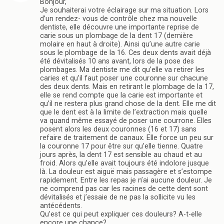
Bonjour,
Je souhaiterai votre éclairage sur ma situation. Lors
d’un rendez- vous de contrôle chez ma nouvelle
dentiste, elle découvre une importante reprise de
carie sous un plombage de la dent 17 (dernière
molaire en haut à droite). Ainsi qu’une autre carie
sous le plombage de la 16. Ces deux dents avait déjà
été dévitalisés 10 ans avant, lors de la pose des
plombages. Ma dentiste me dit qu’elle va retirer les
caries et qu’il faut poser une couronne sur chacune
des deux dents. Mais en retirant le plombage de la 17,
elle se rend compte que la carie est importante et
qu’il ne restera plus grand chose de la dent. Elle me dit
que le dent est à la limite de l’extraction mais quelle
va quand même essayé de poser une courrone. Elles
posent alors les deux couronnes (16 et 17) sans
refaire de traitement de canaux. Elle force un peu sur
la couronne 17 pour être sur qu’elle tienne. Quatre
jours après, la dent 17 est sensible au chaud et au
froid. Alors qu’elle avait toujours été indolore jusque
là. La douleur est aiguë mais passagère et s’estompe
rapidement. Entre les repas je n’ai aucune douleur. Je
ne comprend pas car les racines de cette dent sont
dévitalisés et j’essaie de ne pas la sollicite vu les
antécédents.
Qu’est ce qui peut expliquer ces douleurs? A-t-elle
encore une chance?