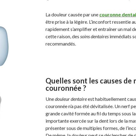
La douleur causée par une
couronne denta
être prise à la légère. L’inconfort ressentie 
rapidement s’amplifier et entraîner un mal d
cette raison, des
soins dentaires
immédiats s
recommandés.
Quelles sont les causes de
couronnée ?
Une
douleur dentaire
est habituellement caus
couronnée n’a pas été dévitalisée. Un nerf p
grande cavité formée au fil du temps sous la
importante exercée sur la dent lors de la ma
présenter sous de multiples formes, de l’inc
De même, la douleur peut se déclencher de di