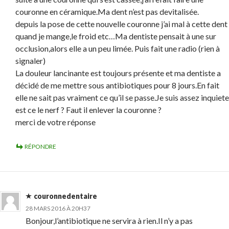
couronne en céramique.Ma dent n’est pas devitalisée.
depuis la pose de cette nouvelle couronne j’ai mal à cette dent
quand je mange,le froid etc…Ma dentiste pensait à une sur
occlusion,alors elle a un peu limée. Puis fait une radio (rien à
signaler)
La douleur lancinante est toujours présente et ma dentiste a
décidé de me mettre sous antibiotiques pour 8 jours.En fait
elle ne sait pas vraiment ce qu’il se passe.Je suis assez inquiete
est ce le nerf ? Faut il enlever la couronne ?
merci de votre réponse
RÉPONDRE
couronnedentaire
28 MARS 2016 À 20H37
Bonjour,l’antibiotique ne servira à rien.Il n’y a pas