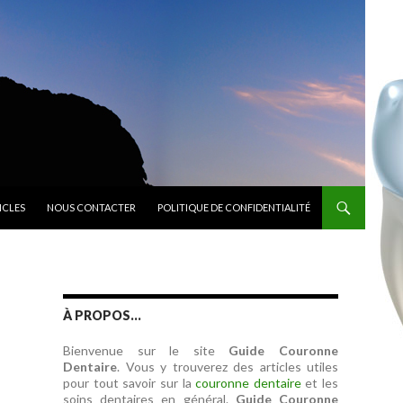
ICLES
NOUS CONTACTER
POLITIQUE DE CONFIDENTIALITÉ
À PROPOS…
Bienvenue sur le site
Guide Couronne
Dentaire
. Vous y trouverez des articles utiles
pour tout savoir sur la
couronne dentaire
et les
soins dentaires en général.
Guide Couronne