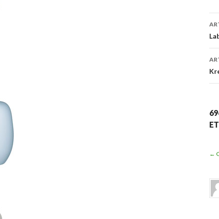
AR
N
La
AR
Kre
69
ET
← 
N