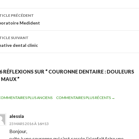
TICLE PRÉCÉDENT
avigation de l’article
boratoire Medident
TICLE SUIVANT
ative dental clinic
6 RÉFLEXIONS SUR “ COURONNE DENTAIRE : DOULEURS
 MAUX ”
COMMENTAIRES PLUS ANCIENS
COMMENTAIRES PLUS RÉCENTS →
AVIGATION DES COMMENTAIRES
alessia
23 MARS 2016 À 16H13
Bonjour,
suite à une couronne qui s’est cassée,j’ai refait faire une