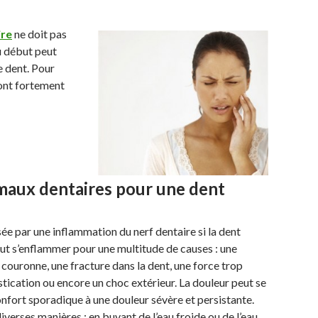
ire
ne doit pas
au début peut
e dent. Pour
ont fortement
 maux dentaires pour une dent
ée par une inflammation du nerf dentaire si la dent
eut s’enflammer pour une multitude de causes : une
 couronne, une fracture dans la dent, une force trop
stication ou encore un choc extérieur. La douleur peut se
onfort sporadique à une douleur sévère et persistante.
verses manières : en buvant de l’eau froide ou de l’eau