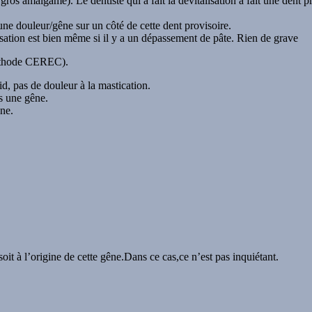
gros amalgame). Le dentiste qui a fait la dévitalisation a fait une dent p
une douleur/gêne sur un côté de cette dent provisoire.
lisation est bien même si il y a un dépassement de pâte. Rien de grave
méthode CEREC).
oid, pas de douleur à la mastication.
ns une gêne.
êne.
oit à l’origine de cette gêne.Dans ce cas,ce n’est pas inquiétant.