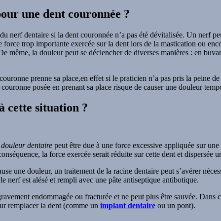
 pour une dent couronnée ?
u nerf dentaire si la dent couronnée n’a pas été dévitalisée. Un nerf p
 force trop importante exercée sur la dent lors de la mastication ou enc
. De même, la douleur peut se déclencher de diverses manières : en buva
ouronne prenne sa place,en effet si le praticien n’a pas pris la peine de
couronne posée en prenant sa place risque de causer une douleur tempor
 cette situation ?
e
douleur dentaire
peut être due à une force excessive appliquée sur une d
onséquence, la force exercée serait réduite sur cette dent et dispersée 
ause une douleur, un traitement de la racine dentaire peut s’avérer nécessai
 le nerf est alésé et rempli avec une pâte antiseptique antibotique.
e gravement endommagée ou fracturée et ne peut plus être sauvée. Dans ce 
pour remplacer la dent (comme un
implant dentaire
ou un pont).