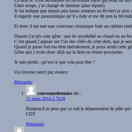
La dent 47 a été dévitalisée en novembre (dent qui avait un très 
Entre temps, j’ai changé de dentiste (plus réputé).
Je lui indique que depuis peu (nous sommes en février) je sens 
Il regarde une panoramique qu’il a faite et me dit non la dévita
Et donc il me met une couronne céramique faite au cabinet (
Depuis j’ai tjrs cette gêne : pas de sensibilité au chaud ou au fr
C’est quand j’appuie sur l’un des côtés de cette dent, que je se
Quand je passe fort ma dent latéralement, je peux sentir cette g
Gêne que j’avais donc déjà sur la dent en résine provisoire.
Je suis perdu : qu’est ce que cela peut être ?
Un énorme merci par avance
Répondre
couronnedentaire
dit :
15 mars 2016 à 7h39
Bonjour,il se peut que ce soit le dépassement de pâte qui s
CDT
Répondre