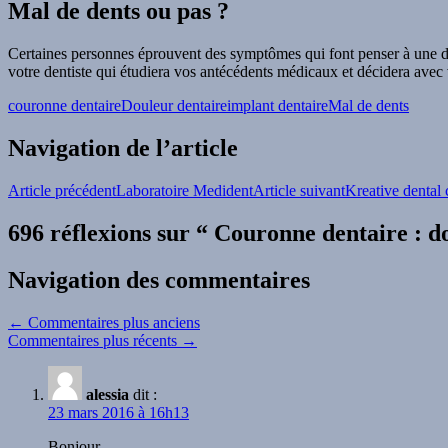
Mal de dents ou pas ?
Certaines personnes éprouvent des symptômes qui font penser à une dou
votre dentiste qui étudiera vos antécédents médicaux et décidera avec 
couronne dentaire
Douleur dentaire
implant dentaire
Mal de dents
Navigation de l’article
Article précédent
Laboratoire Medident
Article suivant
Kreative dental 
696 réflexions sur “ Couronne dentaire : d
Navigation des commentaires
← Commentaires plus anciens
Commentaires plus récents →
alessia
dit :
23 mars 2016 à 16h13
Bonjour,