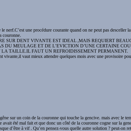
e le nerf.C’est une procédure courante quand on ne peut pas desceller l
la couronne.
 SUR DENT VIVANTE EST IDEAL ,MAIS REQUIERT BEAUC
AS DU MEULAGE ET DE L’EVICTION D’UNE CERTAINE COUC
LA TAILLE.IL FAUT UN REFROIDISSEMENT PERMANENT.
t vivante,il vaut mieux attendre quelques mois avec une provisoire pou
gêne sur un coin de la couronne qui touche la gencive. mais avec le temp
vait été mal fait et que donc un côté de la couronne cogne sur la genciv
sque d’être à vif . Qu’en pensez-vous quelle autre solution ? peut-on reti