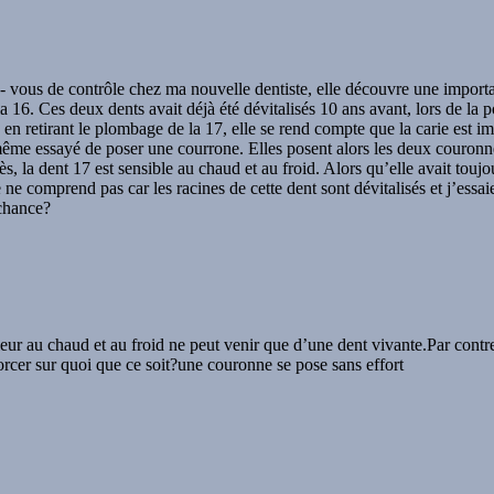
ez- vous de contrôle chez ma nouvelle dentiste, elle découvre une import
a 16. Ces deux dents avait déjà été dévitalisés 10 ans avant, lors de la p
n retirant le plombage de la 17, elle se rend compte que la carie est imp
 même essayé de poser une courrone. Elles posent alors les deux couronne
ès, la dent 17 est sensible au chaud et au froid. Alors qu’elle avait touj
e comprend pas car les racines de cette dent sont dévitalisés et j’essaie
 chance?
uleur au chaud et au froid ne peut venir que d’une dent vivante.Par contr
forcer sur quoi que ce soit?une couronne se pose sans effort