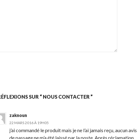
RÉFLEXIONS SUR “ NOUS CONTACTER ”
zaknoun
22 MARS 2016 À 19H05
j’ai commandé le produit mais je ne l’ai jamais reçu, aucun avis
de passage ne m’a été laissé par la poste. Après réclamation