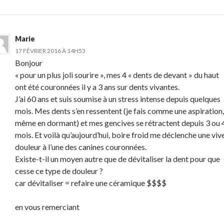
Marie
17 FÉVRIER 2016 À 14H53
Bonjour
« pour un plus joli sourire », mes 4 « dents de devant » du haut
ont été couronnées il y a 3 ans sur dents vivantes.
J’ai 60 ans et suis soumise à un stress intense depuis quelques
mois. Mes dents s’en ressentent (je fais comme une aspiration,
même en dormant) et mes gencives se rétractent depuis 3 ou 
mois. Et voilà qu’aujourd’hui, boire froid me déclenche une viv
douleur à l’une des canines couronnées.
Existe-t-il un moyen autre que de dévitaliser la dent pour que
cesse ce type de douleur ?
car dévitaliser = refaire une céramique $$$$
en vous remerciant