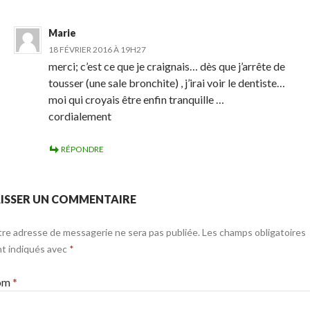
Marie
18 FÉVRIER 2016 À 19H27
merci; c’est ce que je craignais… dès que j’arrête de
tousser (une sale bronchite) , j’irai voir le dentiste…
moi qui croyais être enfin tranquille …
cordialement
RÉPONDRE
ISSER UN COMMENTAIRE
re adresse de messagerie ne sera pas publiée. Les champs obligatoires
t indiqués avec
*
om
*