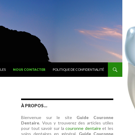
CLES
NOUS CONTACTER
POLITIQUE DE CONFIDENTIALITÉ
À PROPOS…
Bienvenue sur le site
Guide Couronne
Dentaire
. Vous y trouverez des articles utiles
pour tout savoir sur la
couronne dentaire
et les
soins dentaires en général.
Guide Couronne