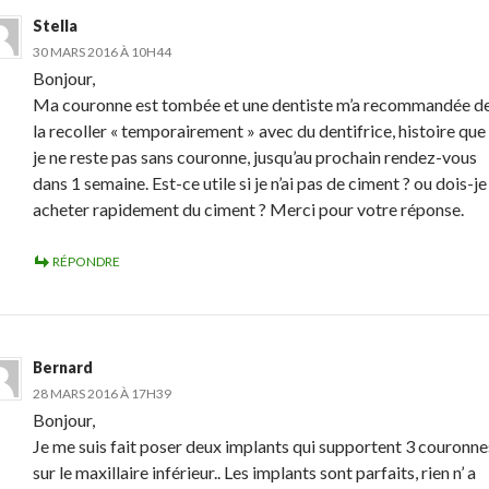
Stella
30 MARS 2016 À 10H44
Bonjour,
Ma couronne est tombée et une dentiste m’a recommandée d
la recoller « temporairement » avec du dentifrice, histoire que
je ne reste pas sans couronne, jusqu’au prochain rendez-vous
dans 1 semaine. Est-ce utile si je n’ai pas de ciment ? ou dois-je
acheter rapidement du ciment ? Merci pour votre réponse.
RÉPONDRE
Bernard
28 MARS 2016 À 17H39
Bonjour,
Je me suis fait poser deux implants qui supportent 3 couronne
sur le maxillaire inférieur.. Les implants sont parfaits, rien n’ a