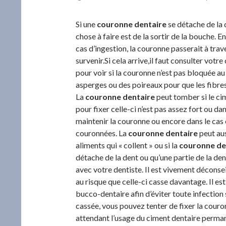
Si une
couronne dentaire
se détache de la 
chose à faire est de la sortir de la bouche. E
cas d’ingestion, la couronne passerait à trav
survenir.Si cela arrive,il faut consulter votre
pour voir si la couronne n’est pas bloquée au 
asperges ou des poireaux pour que les fibres 
La
couronne dentaire
peut tomber si le ci
pour fixer celle-ci n’est pas assez fort ou dan
maintenir la couronne ou encore dans le cas 
couronnées. La
couronne dentaire
peut aus
aliments qui « collent » ou si la
couronne de
détache de la dent ou qu’une partie de la de
avec votre dentiste. Il est vivement déconsei
au risque que celle-ci casse davantage. Il e
bucco-dentaire afin d’éviter toute infection
cassée, vous pouvez tenter de fixer la couro
attendant l’usage du ciment dentaire perman