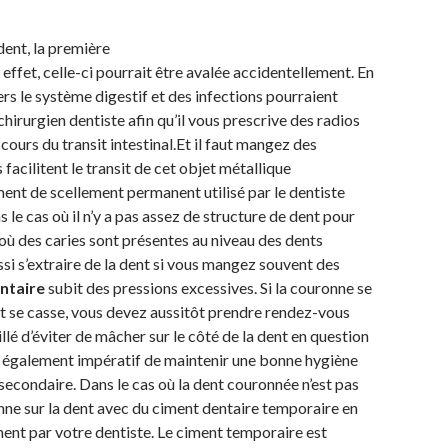
dent, la première
n effet, celle-ci pourrait être avalée accidentellement. En
ers le système digestif et des infections pourraient
 chirurgien dentiste afin qu’il vous prescrive des radios
cours du transit intestinal.Et il faut mangez des
facilitent le transit de cet objet métallique
ment de scellement permanent utilisé par le dentiste
s le cas où il n’y a pas assez de structure de dent pour
où des caries sont présentes au niveau des dents
si s’extraire de la dent si vous mangez souvent des
ntaire
subit des pressions excessives. Si la couronne se
nt se casse, vous devez aussitôt prendre rendez-vous
llé d’éviter de mâcher sur le côté de la dent en question
st également impératif de maintenir une bonne hygiène
 secondaire. Dans le cas où la dent couronnée n’est pas
nne sur la dent avec du ciment dentaire temporaire en
ent par votre dentiste. Le ciment temporaire est