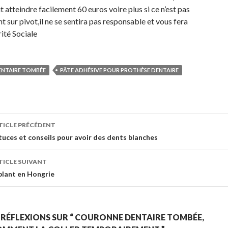
 atteindre facilement 60 euros voire plus si ce n’est pas
nt sur pivot,il ne se sentira pas responsable et vous fera
rité Sociale
NTAIRE TOMBÉE
PÂTE ADHÉSIVE POUR PROTHÈSE DENTAIRE
TICLE PRÉCÉDENT
avigation de l’article
tuces et conseils pour avoir des dents blanches
TICLE SUIVANT
plant en Hongrie
 RÉFLEXIONS SUR “ COURONNE DENTAIRE TOMBÉE,