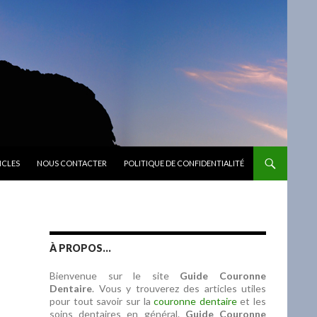
ICLES
NOUS CONTACTER
POLITIQUE DE CONFIDENTIALITÉ
À PROPOS…
Bienvenue sur le site
Guide Couronne
Dentaire
. Vous y trouverez des articles utiles
pour tout savoir sur la
couronne dentaire
et les
soins dentaires en général.
Guide Couronne