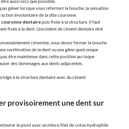
être aussi secs que possible.
pas gêner lorsque vous refermez la bouche, la sensation
traction involontaire de la dite couronne.
a
couronne dentaire
puis fixée à la structure. Il faut
nt fixée à la dent. L’excédent de ciment dentaire doit
t convenablement cimentée, vous devez fermer la bouche
une surélévation de la dent ou une gêne quelconque
 pas être maintenue dans cette position au risque
auser des dommages aux dents adjacentes.
ridge à la structure dentaire avec du ciment
er provisoirement une dent sur
tourer le pivot avec un mince filet de coton hydrophile