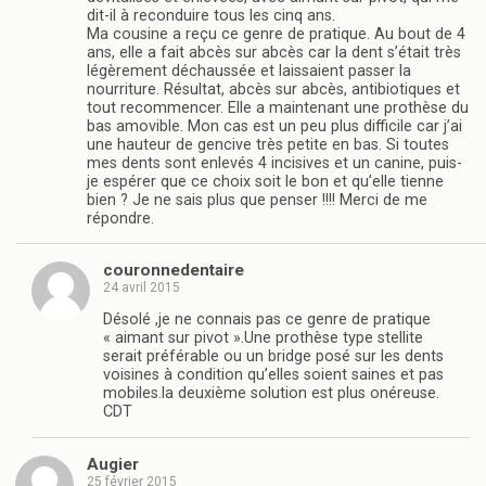
dit-il à reconduire tous les cinq ans.
Ma cousine a reçu ce genre de pratique. Au bout de 4
ans, elle a fait abcès sur abcès car la dent s’était très
légèrement déchaussée et laissaient passer la
nourriture. Résultat, abcès sur abcès, antibiotiques et
tout recommencer. Elle a maintenant une prothèse du
bas amovible. Mon cas est un peu plus difficile car j’ai
une hauteur de gencive très petite en bas. Si toutes
mes dents sont enlevés 4 incisives et un canine, puis-
je espérer que ce choix soit le bon et qu’elle tienne
bien ? Je ne sais plus que penser !!!! Merci de me
répondre.
couronnedentaire
24 avril 2015
Désolé ,je ne connais pas ce genre de pratique
« aimant sur pivot ».Une prothèse type stellite
serait préférable ou un bridge posé sur les dents
voisines à condition qu’elles soient saines et pas
mobiles.la deuxième solution est plus onéreuse.
CDT
Augier
25 février 2015