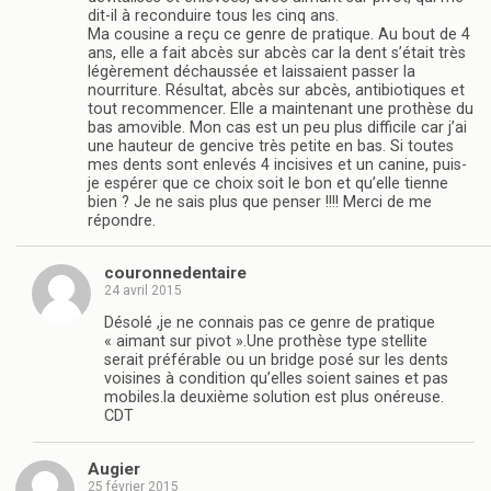
dit-il à reconduire tous les cinq ans.
Ma cousine a reçu ce genre de pratique. Au bout de 4
ans, elle a fait abcès sur abcès car la dent s’était très
légèrement déchaussée et laissaient passer la
nourriture. Résultat, abcès sur abcès, antibiotiques et
tout recommencer. Elle a maintenant une prothèse du
bas amovible. Mon cas est un peu plus difficile car j’ai
une hauteur de gencive très petite en bas. Si toutes
mes dents sont enlevés 4 incisives et un canine, puis-
je espérer que ce choix soit le bon et qu’elle tienne
bien ? Je ne sais plus que penser !!!! Merci de me
répondre.
couronnedentaire
24 avril 2015
Désolé ,je ne connais pas ce genre de pratique
« aimant sur pivot ».Une prothèse type stellite
serait préférable ou un bridge posé sur les dents
voisines à condition qu’elles soient saines et pas
mobiles.la deuxième solution est plus onéreuse.
CDT
Augier
25 février 2015