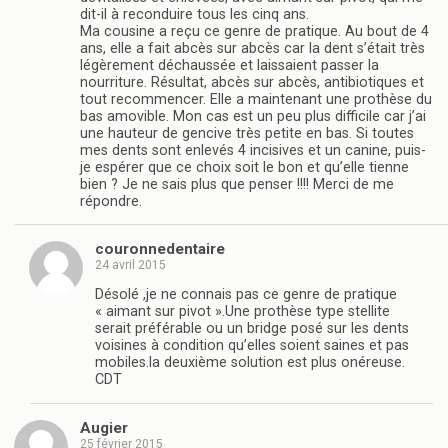
dit-il à reconduire tous les cinq ans.
Ma cousine a reçu ce genre de pratique. Au bout de 4
ans, elle a fait abcès sur abcès car la dent s’était très
légèrement déchaussée et laissaient passer la
nourriture. Résultat, abcès sur abcès, antibiotiques et
tout recommencer. Elle a maintenant une prothèse du
bas amovible. Mon cas est un peu plus difficile car j’ai
une hauteur de gencive très petite en bas. Si toutes
mes dents sont enlevés 4 incisives et un canine, puis-
je espérer que ce choix soit le bon et qu’elle tienne
bien ? Je ne sais plus que penser !!!! Merci de me
répondre.
couronnedentaire
24 avril 2015
Désolé ,je ne connais pas ce genre de pratique
« aimant sur pivot ».Une prothèse type stellite
serait préférable ou un bridge posé sur les dents
voisines à condition qu’elles soient saines et pas
mobiles.la deuxième solution est plus onéreuse.
CDT
Augier
25 février 2015