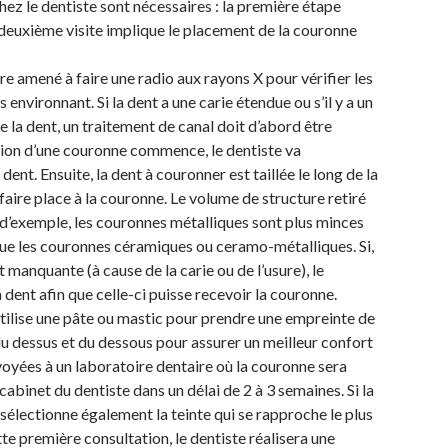
hez le dentiste sont nécessaires : la première étape
a deuxième visite implique le placement de la couronne
tre amené à faire une radio aux rayons X pour vérifier les
 environnant. Si la dent a une carie étendue ou s’il y a un
de la dent, un traitement de canal doit d’abord être
tion d’une couronne commence, le dentiste va
dent. Ensuite, la dent à couronner est taillée le long de la
faire place à la couronne. Le volume de structure retiré
 d’exemple, les couronnes métalliques sont plus minces
que les couronnes céramiques ou ceramo-métalliques. Si,
t manquante (à cause de la carie ou de l’usure), le
a dent afin que celle-ci puisse recevoir la couronne.
utilise une pâte ou mastic pour prendre une empreinte de
 du dessus et du dessous pour assurer un meilleur confort
voyées à un laboratoire dentaire où la couronne sera
abinet du dentiste dans un délai de 2 à 3 semaines. Si la
 sélectionne également la teinte qui se rapproche le plus
te première consultation, le dentiste réalisera une