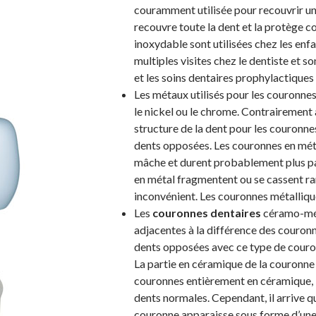
couramment utilisée pour recouvrir un
recouvre toute la dent et la protège co
inoxydable sont utilisées chez les enf
multiples visites chez le dentiste et s
et les soins dentaires prophylactique
Les métaux utilisés pour les couronnes s
le nickel ou le chrome. Contrairement 
structure de la dent pour les couronnes
dents opposées. Les couronnes en métal
mâche et durent probablement plus par
en métal fragmentent ou se cassent rar
inconvénient. Les couronnes métallique
Les
couronnes dentaires
céramo-méta
adjacentes à la différence des couronne
dents opposées avec ce type de couro
La partie en céramique de la couronne
couronnes entièrement en céramique, 
dents normales. Cependant, il arrive qu
couronne apparaisse sous forme d’une 