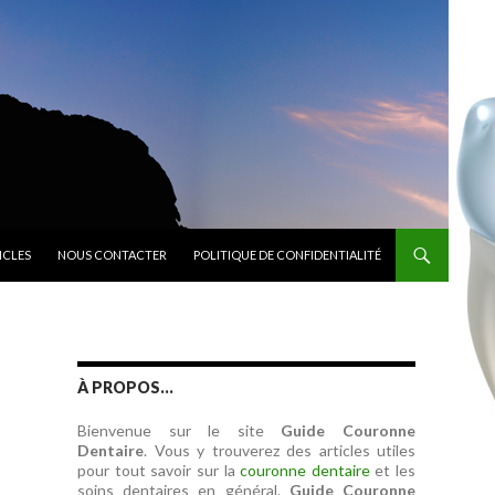
ICLES
NOUS CONTACTER
POLITIQUE DE CONFIDENTIALITÉ
À PROPOS…
Bienvenue sur le site
Guide Couronne
Dentaire
. Vous y trouverez des articles utiles
pour tout savoir sur la
couronne dentaire
et les
soins dentaires en général.
Guide Couronne