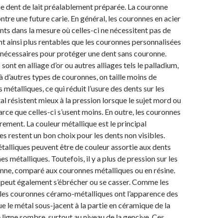
e dent de lait préalablement préparée. La couronne
ntre une future carie. En général, les couronnes en acier
ants dans la mesure où celles-ci ne nécessitent pas de
ont ainsi plus rentables que les couronnes personnalisées
s nécessaires pour protéger une dent sans couronne.
ont en alliage d’or ou autres alliages tels le palladium,
à d’autres types de couronnes, on taille moins de
 métalliques, ce qui réduit l’usure des dents sur les
 résistent mieux à la pression lorsque le sujet mord ou
ce que celles-ci s’usent moins. En outre, les couronnes
ement. La couleur métallique est le principal
s restent un bon choix pour les dents non visibles.
lliques peuvent être de couleur assortie aux dents
s métalliques. Toutefois, il y a plus de pression sur les
nne, comparé aux couronnes métalliques ou en résine.
 peut également s’ébrécher ou se casser. Comme les
les couronnes céramo-métalliques ont l’apparence des
e le métal sous-jacent à la partie en céramique de la
ligne sombre, surtout au niveau de la gencive. Ces